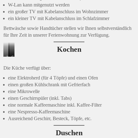
W-Lan kann mitgenutzt werden
ein großer TV mit Kabelanschluss im Wohnzimmer
ein kleiner TV mit Kabelanschluss im Schlafzimmer
Bettwäsche sowie Handtücher stellen wir Ihnen selbstverständlich
für Ihre Zeit in unserer Ferienwohnung zur Verfügung.
Kochen
K
G
S
ü
r
p
Die Küche verfügt über:
c
o
ü
eine Elektroherd (für 4 Töpfe) und einen Ofen
h
ß
l
einen großen Kühlschrank mit Gefrierfach
e
e
m
eine Mikrowelle
m
r
a
einen Geschirrspüler (inkl. Tabs)
i
K
s
eine normale Kaffeemaschine inkl. Kaffee-Filter
t
ü
c
eine Nespresso-Kaffeemaschine
M
h
h
Ausreichend Geschirr, Besteck, Töpfe, etc.
i
l
i
k
s
n
Duschen
r
c
e