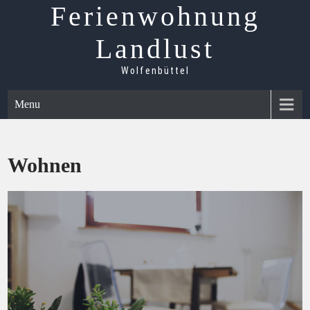
Skip
Ferienwohnung
to
content
Landlust
Wolfenbüttel
Menu
Wohnen